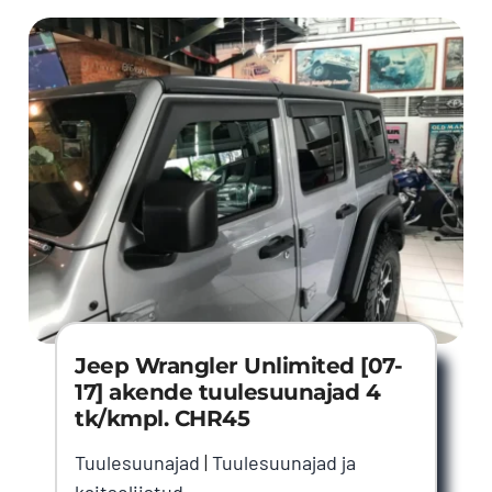
Jeep Wrangler Unlimited [07-
17] akende tuulesuunajad 4
tk/kmpl. CHR45
Tuulesuunajad
|
Tuulesuunajad ja
kaitseliistud