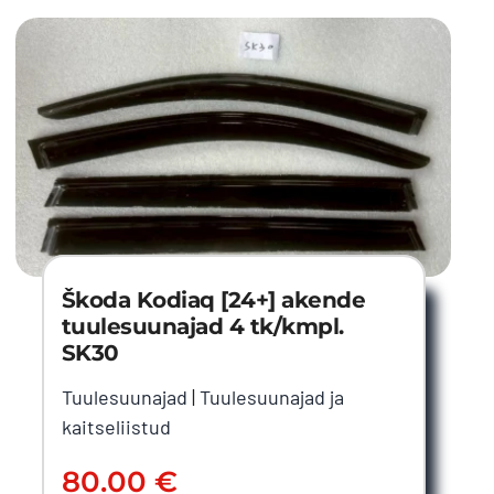
Škoda Kodiaq [24+] akende
tuulesuunajad 4 tk/kmpl.
SK30
Tuulesuunajad
|
Tuulesuunajad ja
kaitseliistud
80.00
€