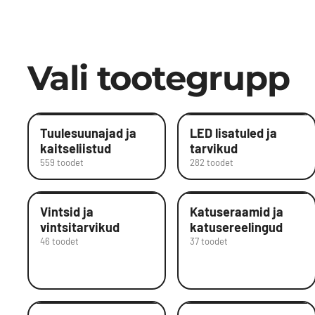
Vali tootegrupp
Tuulesuunajad ja
LED lisatuled ja
kaitseliistud
tarvikud
559 toodet
282 toodet
Vintsid ja
Katuseraamid ja
vintsitarvikud
katusereelingud
46 toodet
37 toodet