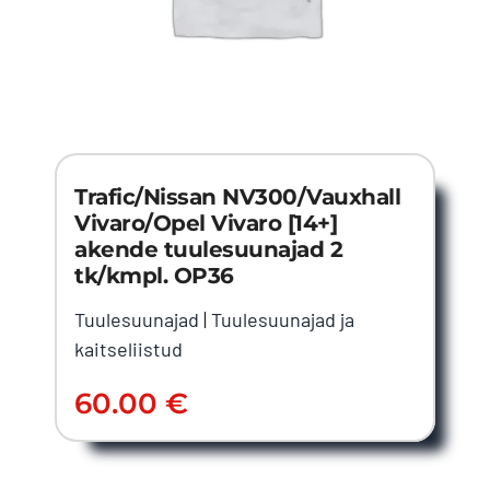
Trafic/Nissan NV300/Vauxhall
Vivaro/Opel Vivaro [14+]
akende tuulesuunajad 2
tk/kmpl. OP36
Tuulesuunajad
|
Tuulesuunajad ja
kaitseliistud
60.00
€