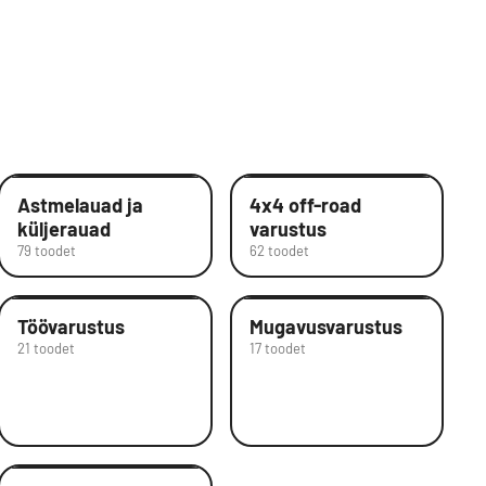
Astmelauad ja
4x4 off-road
küljerauad
varustus
79 toodet
62 toodet
Töövarustus
Mugavusvarustus
21 toodet
17 toodet