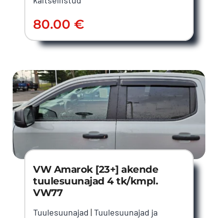
80.00
€
VW Amarok [23+] akende
tuulesuunajad 4 tk/kmpl.
VW77
Tuulesuunajad
|
Tuulesuunajad ja