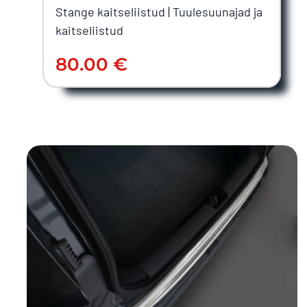
Stange kaitseliistud
|
Tuulesuunajad ja
kaitseliistud
80.00
€