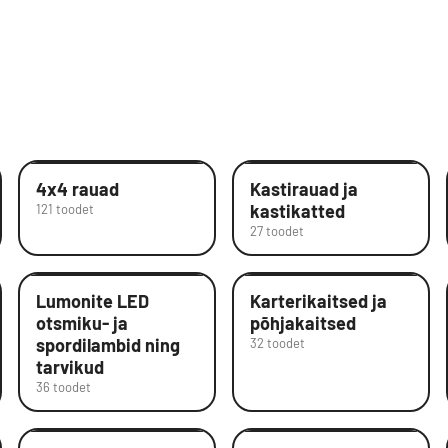
4x4 rauad
Kastirauad ja
kastikatted
121 toodet
27 toodet
Lumonite LED
Karterikaitsed ja
otsmiku- ja
põhjakaitsed
spordilambid ning
32 toodet
tarvikud
36 toodet