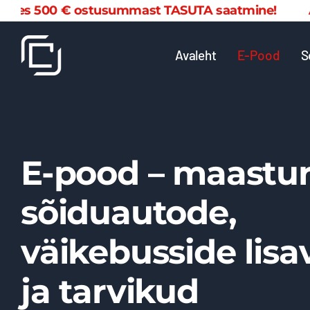
Skip
€ ostusummast TASUTA saatmine! Alates 500
to
content
Avaleht
E-Pood
S
E-pood – maastur
sõiduautode,
väikebusside lisa
ja tarvikud