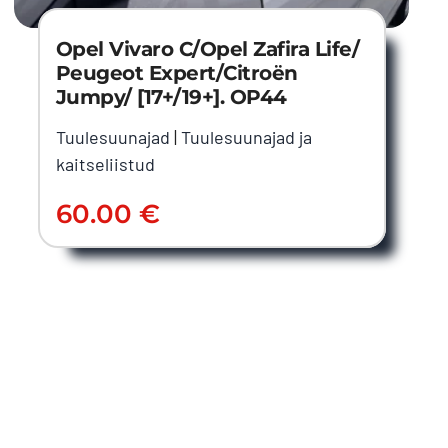
Opel Vivaro C/Opel Zafira Life/
Peugeot Expert/Citroën
Jumpy/ [17+/19+]. OP44
Tuulesuunajad
|
Tuulesuunajad ja
kaitseliistud
60.00
€