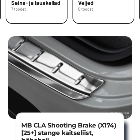
Seina- ja lauakellad
Veljed
7 toodet
6 toodet
MB CLA Shooting Brake (X174)
[25+] stange kaitseliist,