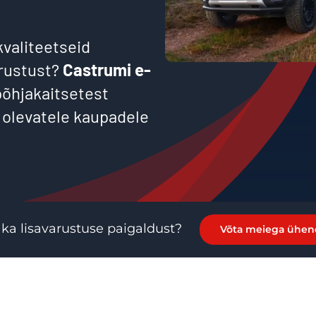
kvaliteetseid
arustust?
Castrumi e-
põhjakaitsetest
 olevatele kaupadele
 ka lisavarustuse paigaldust?
Võta meiega ühen