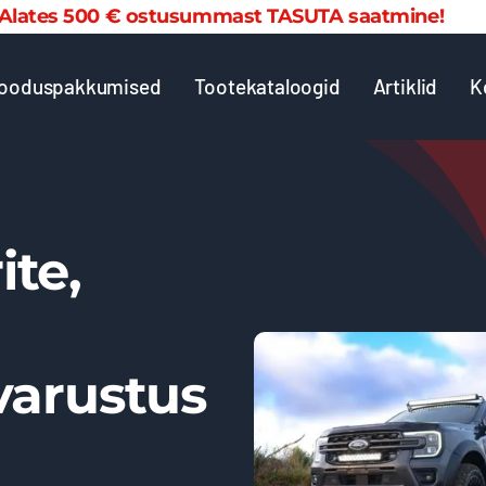
 € ostusummast TASUTA saatmine! Alates 50
ooduspakkumised
Tootekataloogid
Artiklid
K
ite,
varustus