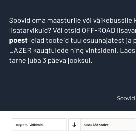
Soovid oma maasturile või väikebussile 
lisatarvikuid? Või otsid OFF-ROAD lisav
poest
leiad tooteid tuulesuunajatest ja 
LAZER kaugtulede ning vintsideni. Laos
tarne juba 3 päeva jooksul.
Soovid
Järjesta:
Vaikimisi
Näita
48 toodet