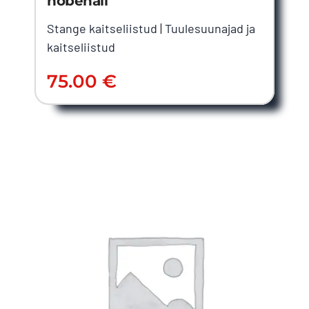
hõbehall
Stange kaitseliistud
|
Tuulesuunajad ja
kaitseliistud
75.00
€