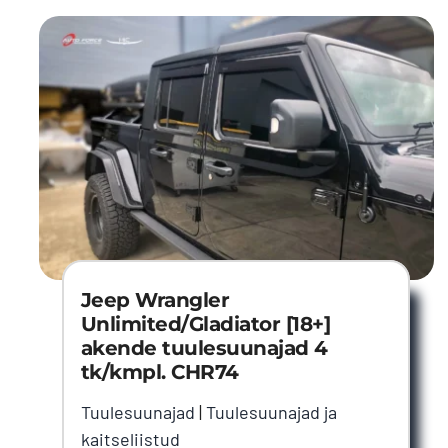
Jeep Wrangler
Unlimited/Gladiator [18+]
akende tuulesuunajad 4
tk/kmpl. CHR74
Tuulesuunajad
|
Tuulesuunajad ja
kaitseliistud