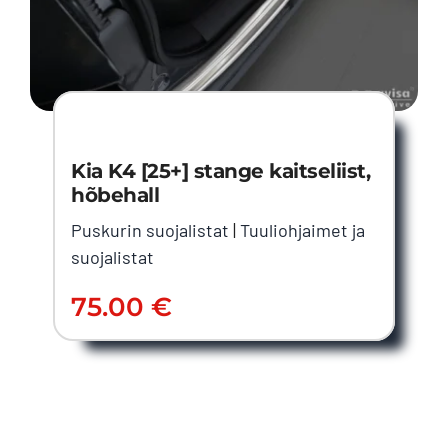
Kia K4 [25+] stange kaitseliist,
hõbehall
Puskurin suojalistat
|
Tuuliohjaimet ja
suojalistat
75.00
€