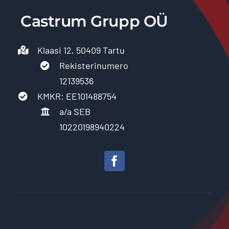
Castrum Grupp OÜ
Klaasi 12, 50409 Tartu
Rekisterinumero
12139536
KMKR: EE101488754
a/a SEB
10220198940224