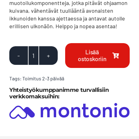
muotoilukomponentteja, jotka pitävät ohjaamon
kuivana, vähentävät tuuliääntä avonaisten
ikkunoiden kanssa ajettaessa ja antavat autolle
erillisen ulkonäön. Helppo ja nopea asentaa!
Lisää
ostoskoriin
Toyota
Hilux
Double
Tags:
Toimitus 2-3 päivää
Cab
Yhteistyökumppanimme turvallisiin
[15+/21+]
verkkomaksuihin:
(OEM
Type)
tuuliohjaimet
4
kpl