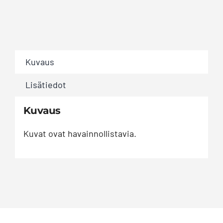
sarjassa
määrä
Kuvaus
Lisätiedot
Kuvaus
Kuvat ovat havainnollistavia.