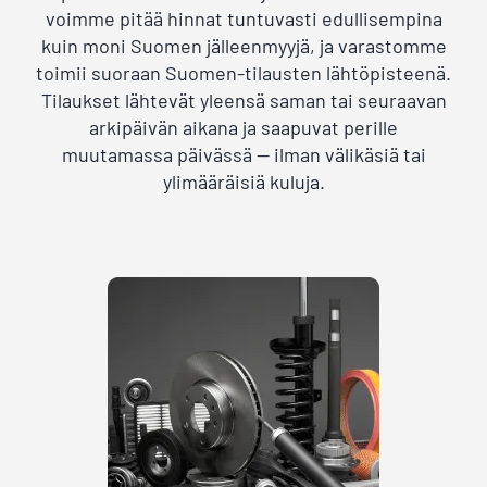
voimme pitää hinnat tuntuvasti edullisempina
kuin moni Suomen jälleenmyyjä, ja varastomme
toimii suoraan Suomen-tilausten lähtöpisteenä.
Tilaukset lähtevät yleensä saman tai seuraavan
arkipäivän aikana ja saapuvat perille
muutamassa päivässä — ilman välikäsiä tai
ylimääräisiä kuluja.