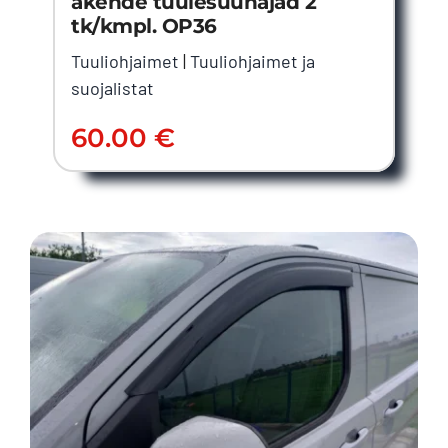
akende tuulesuunajad 2
tk/kmpl. OP36
Tuuliohjaimet
|
Tuuliohjaimet ja
suojalistat
60.00
€