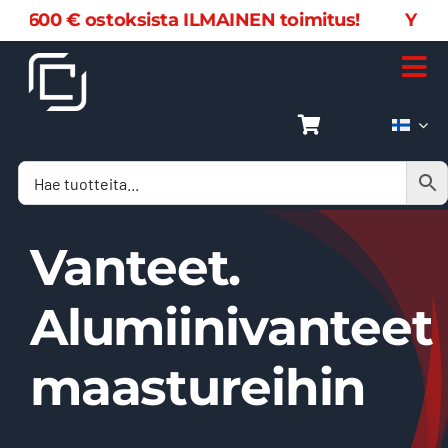
Skip
i 600 € ostoksista ILMAINEN toimitus! Yli 600
to
content
Tog
Nav
Kotisivu
Verkkokauppa
Vanteet.
Tuoteluettelot
Alumiinivanteet
Ota yhteyttä
maastureihin