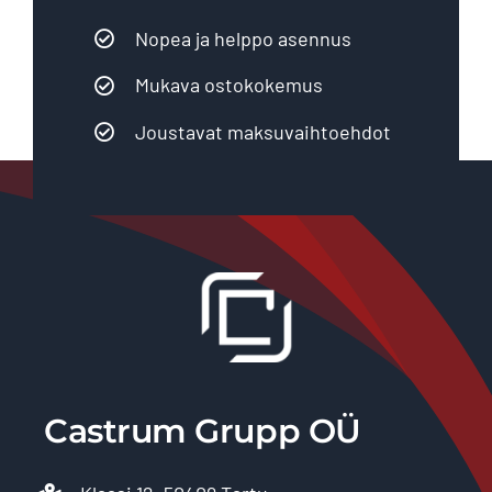
Nopea ja helppo asennus
Mukava ostokokemus
Joustavat maksuvaihtoehdot
Castrum Grupp OÜ