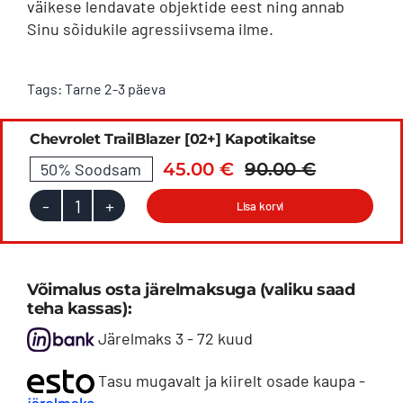
väikese lendavate objektide eest ning annab
oli:
on:
Sinu sõidukile agressiivsema ilme.
90.00 €.
45.00 €.
Tags:
Tarne 2-3 päeva
Chevrolet TrailBlazer [02+] Kapotikaitse
45.00
€
90.00
€
50% Soodsam
Algne
Praegun
hind
hind
Lisa korvi
Chevrolet
oli:
on:
TrailBlazer
90.00 €.
45.00 €.
[02+]
Võimalus osta järelmaksuga (valiku saad
kapotikaitse
teha kassas):
kogus
Järelmaks 3 - 72 kuud
Tasu mugavalt ja kiirelt osade kaupa -