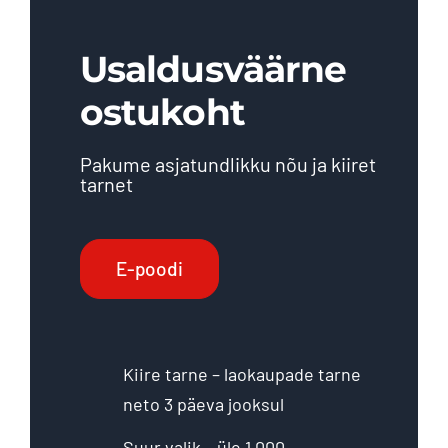
Usaldusväärne
ostukoht
Pakume asjatundlikku nõu ja kiiret
tarnet
E-poodi
Kiire tarne – laokaupade tarne
neto 3 päeva jooksul
Suur valik – üle 1 000