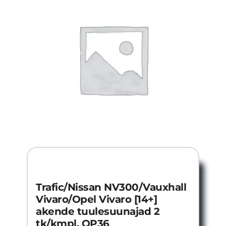
Trafic/Nissan NV300/Vauxhall
Vivaro/Opel Vivaro [14+]
akende tuulesuunajad 2
tk/kmpl. OP36