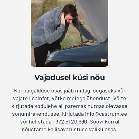
Vajadusel küsi nõu
Kui paigalduse osas jääb midagi segaseks või
vajate lisainfot, võtke meiega ühendust! Võite
kirjutada kodulehe all paremas nurgas olevasse
sõnumirakendusse, kirjutada info@castrum.ee
või helistada +372 51 20 966. Soovi korral
nõustame ka lisavarustuse valiku osas.