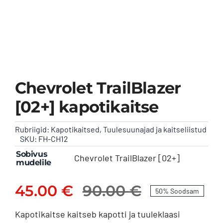
Kontakt
Chevrolet TrailBlazer
[02+] kapotikaitse
Rubriigid:
Kapotikaitsed
,
Tuulesuunajad ja kaitseliistud
SKU:
FH-CH12
Sobivus
Chevrolet TrailBlazer [02+]
mudelile
45.00
€
90.00
€
50% Soodsam
Algne
Praegune
Kapotikaitse kaitseb kapotti ja tuuleklaasi
hind
hind