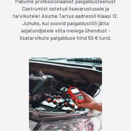
Pakume professionaalset paigaldusteenust
Castrumist ostetud lisavarustusele ja
tarvikutele! Asume Tartus aadressil Klaasi 12.
Juhuks, kui soovid paigaldustöö jätta
asjatundjatele võta meiega ühendust -
lisatarvikute paigalduse hind 50 € tund.