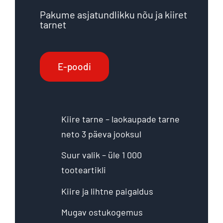
Pakume asjatundlikku nõu ja kiiret
tarnet
E-poodi
Kiire tarne – laokaupade tarne
neto 3 päeva jooksul
Suur valik – üle 1 000
tooteartikli
Kiire ja lihtne paigaldus
Mugav ostukogemus