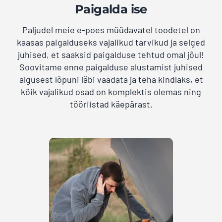
Paigalda ise
Paljudel meie e-poes müüdavatel toodetel on
kaasas paigalduseks vajalikud tarvikud ja selged
juhised, et saaksid paigalduse tehtud omal jõul!
Soovitame enne paigalduse alustamist juhised
algusest lõpuni läbi vaadata ja teha kindlaks, et
kõik vajalikud osad on komplektis olemas ning
tööriistad käepärast.