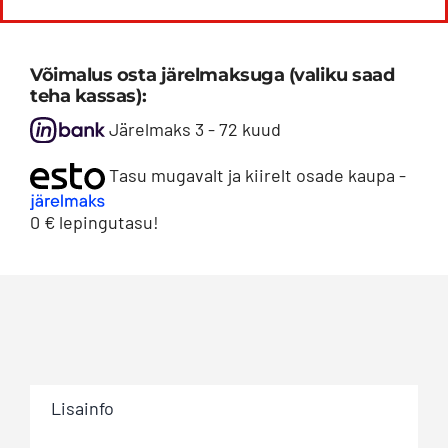
Custom
/
Võimalus osta järelmaksuga (valiku saad
VW
teha kassas):
Transporter
Järelmaks 3 - 72 kuud
T7
[23+]
Tasu mugavalt ja kiirelt osade kaupa -
akende
küljesirmid
0 € lepingutasu!
2
tk/kmpl.
FO123/VW80
kogus
Lisainfo