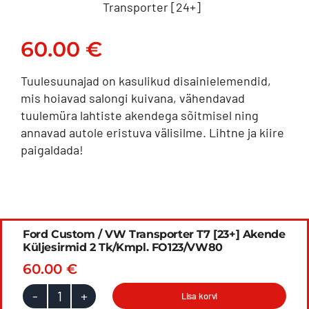
Transporter [24+]
60.00
€
Tuulesuunajad on kasulikud disainielemendid,
mis hoiavad salongi kuivana, vähendavad
tuulemüra lahtiste akendega sõitmisel ning
annavad autole eristuva välisilme. Lihtne ja kiire
paigaldada!
Ford Custom / VW Transporter T7 [23+] Akende
Küljesirmid 2 Tk/kmpl. FO123/VW80
60.00
€
Lisa korvi
Ford