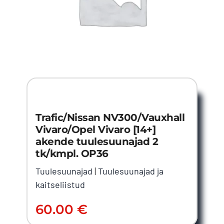
Trafic/Nissan NV300/Vauxhall
Vivaro/Opel Vivaro [14+]
akende tuulesuunajad 2
tk/kmpl. OP36
Tuulesuunajad
|
Tuulesuunajad ja
kaitseliistud
60.00
€