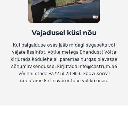
Vajadusel küsi nõu
Kui paigalduse osas jääb midagi segaseks või
vajate lisainfot, võtke meiega ühendust! Võite
kirjutada kodulehe all paremas nurgas olevasse
sõnumirakendusse, kirjutada info@castrum.ee
või helistada +372 51 20 966. Soovi korral
nõustame ka lisavarustuse valiku osas.