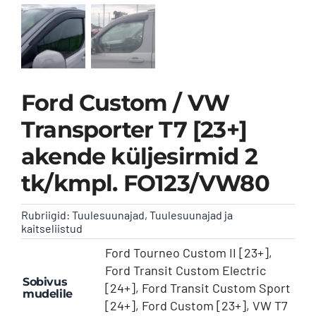
Kontakt
Ford Custom / VW
Transporter T7 [23+]
akende küljesirmid 2
tk/kmpl. FO123/VW80
Rubriigid:
Tuulesuunajad
,
Tuulesuunajad ja
kaitseliistud
Ford Tourneo Custom II [23+],
Ford Transit Custom Electric
Sobivus
[24+], Ford Transit Custom Sport
mudelile
[24+], Ford Custom [23+], VW T7