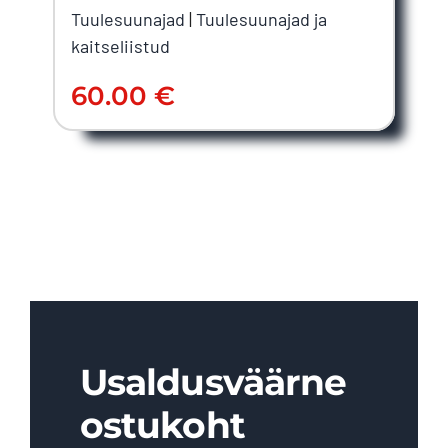
Tuulesuunajad
|
Tuulesuunajad ja
kaitseliistud
60.00
€
Usaldusväärne
ostukoht