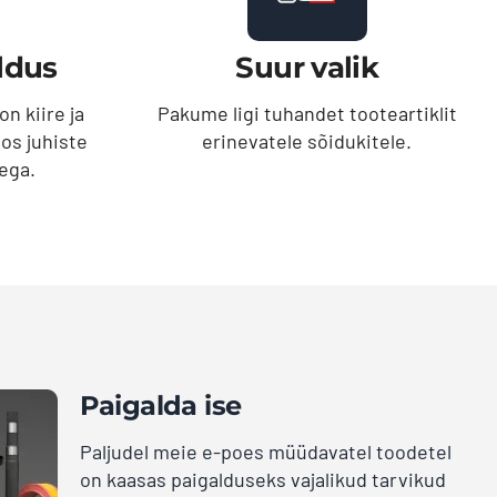
ldus
Suur valik
n kiire ja
Pakume ligi tuhandet tooteartiklit
oos juhiste
erinevatele sõidukitele.
tega.
Paigalda ise
Paljudel meie e-poes müüdavatel toodetel
on kaasas paigalduseks vajalikud tarvikud