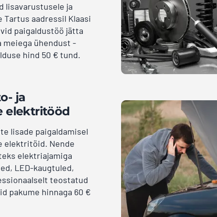
 lisavarustusele ja
 Tartus aadressil Klaasi
ovid paigaldustöö jätta
ta meiega ühendust -
alduse hind 50 € tund.
o- ja
 elektritööd
ate lisade paigaldamisel
 elektritöid. Nende
teks elektriajamiga
led, LED-kaugtuled,
essionaalselt teostatud
öid pakume hinnaga 60 €