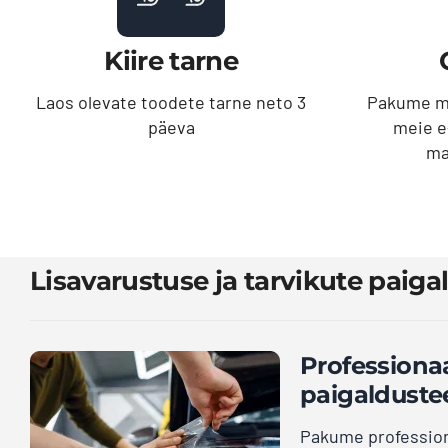
Kiire tarne
Laos olevate toodete tarne neto 3
Pakume mu
päeva
meie e
ma
Lisavarustuse ja tarvikute paiga
Professiona
paigalduste
Pakume profession