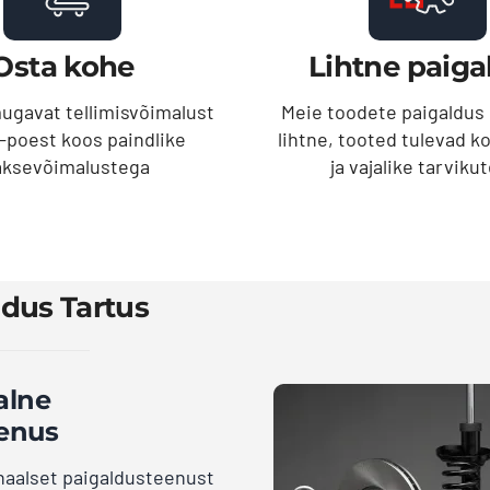
Osta kohe
Lihtne paiga
gavat tellimisvõimalust
Meie toodete paigaldus o
-poest koos paindlike
lihtne, tooted tulevad k
ksevõimalustega
ja vajalike tarviku
ldus Tartus
alne
enus
aalset paigaldusteenust