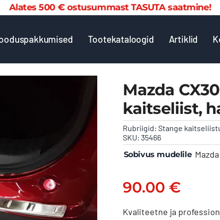
 500 € ostusummast TASUTA saatmine! Alate
ooduspakkumised
Tootekataloogid
Artiklid
K
Mazda CX30 
kaitseliist, 
Rubriigid:
Stange kaitseliist
SKU:
35466
Mazda 
Sobivus mudelile
90.00
€
Kvaliteetne ja profession