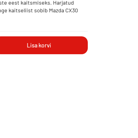
uste eest kaitsmiseks. Harjatud
nge kaitseliist sobib Mazda CX30
Lisa korvi