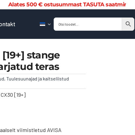
s 500 € ostusummast TASUTA saatmine!
Alat
ontakt
[19+] stange
harjatud teras
ud
,
Tuulesuunajad ja kaitseliistud
CX30 [19+]
aalselt viimistletud AVISA