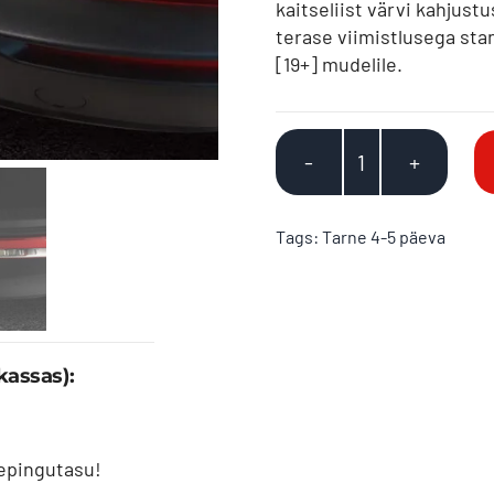
kaitseliist värvi kahjust
terase viimistlusega sta
[19+] mudelile.
Mazda
CX30
[19+]
Tags:
Tarne 4-5 päeva
stange
kaitseliist,
harjatud
teras
kassas):
kogus
lepingutasu!