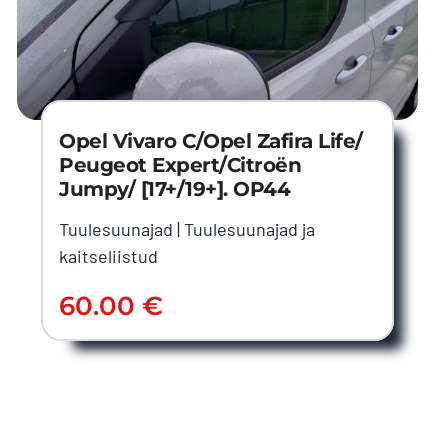
Opel Vivaro C/Opel Zafira Life/
Peugeot Expert/Citroën
Jumpy/ [17+/19+]. OP44
Tuulesuunajad
|
Tuulesuunajad ja
kaitseliistud
60.00
€