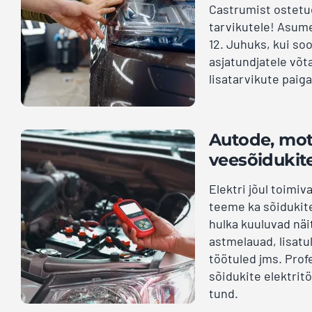
Castrumist ostetud
tarvikutele! Asume
12. Juhuks, kui so
asjatundjatele võ
lisatarvikute paig
Autode, mot
veesõidukite
Elektri jõul toimiv
teeme ka sõidukite
hulka kuuluvad näi
astmelauad, lisatu
töötuled jms. Prof
sõidukite elektrit
tund.