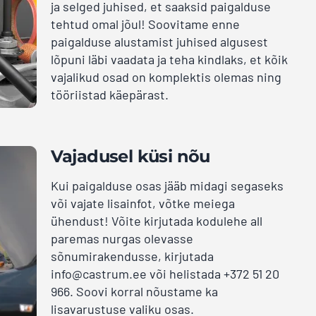
ja selged juhised, et saaksid paigalduse
tehtud omal jõul! Soovitame enne
paigalduse alustamist juhised algusest
lõpuni läbi vaadata ja teha kindlaks, et kõik
vajalikud osad on komplektis olemas ning
tööriistad käepärast.
Vajadusel küsi nõu
Kui paigalduse osas jääb midagi segaseks
või vajate lisainfot, võtke meiega
ühendust! Võite kirjutada kodulehe all
paremas nurgas olevasse
sõnumirakendusse, kirjutada
info@castrum.ee või helistada +372 51 20
966. Soovi korral nõustame ka
lisavarustuse valiku osas.