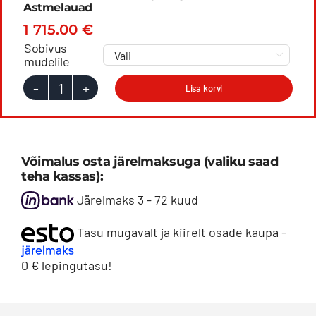
Astmelauad
1 715.00
€
Sobivus

mudelile
Lisa korvi
T-
Max
E-
Board
Võimalus osta järelmaksuga (valiku saad
elektriajamiga
teha kassas):
automaatsed
Järelmaks 3 - 72 kuud
astmelauad
Tasu mugavalt ja kiirelt osade kaupa -
kogus
0 € lepingutasu!