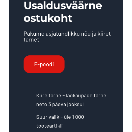
Usaldusväärne
ostukoht
Pakume asjatundlikku nõu ja kiiret
tarnet
E-poodi
Kiire tarne – laokaupade tarne
neto 3 päeva jooksul
Suur valik – üle 1 000
tooteartikli