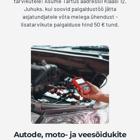
tarvikutele! Asume Tartus aadressil Klaasi 12.
Juhuks, kui soovid paigaldustöö jätta
asjatundjatele võta meiega ühendust -
lisatarvikute paigalduse hind 50 € tund.
Autode, moto- ja veesõidukite