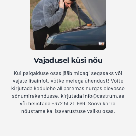
Vajadusel küsi nõu
Kui paigalduse osas jääb midagi segaseks või
vajate lisainfot, võtke meiega ühendust! Võite
kirjutada kodulehe all paremas nurgas olevasse
sõnumirakendusse, kirjutada info@castrum.ee
või helistada +372 51 20 966. Soovi korral
nõustame ka lisavarustuse valiku osas.