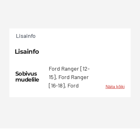
Lisainfo
Lisainfo
Ford Ranger [12-
Sobivus
15], Ford Ranger
mudelile
[16-18], Ford
Näita kõiki
Ranger [19-23],
Land Rover Range
Rover Vogue [14+],
MB X-Class [17+],
Mitsubishi L200
[15-18], Nissan