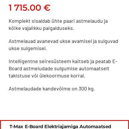
Rover Vogue [14+], MB
1 715.00
€
X-Class [17+],
Mitsubishi L200 [15-
Komplekt sisaldab ühte paari astmelaudu ja
kõike vajalikku paigalduseks.
18], Nissan Navara
[15+], Toyota Hilux [15-
Astmelauad avanevad ukse avamisel ja sulguvad
25], Toyota Hilux
ukse sulgemisel.
[21+], VW Amarok [10-
15], VW Amarok [16-
Intelligentne seiresüsteem kaitseb ja peatab E-
23]
Board astmeludade sulgumise automaatselt
takistuse või ülekoormuse korral.
Astmelaudade kandevõime on 300 kg.
T-Max E-Board Elektriajamiga Automaatsed