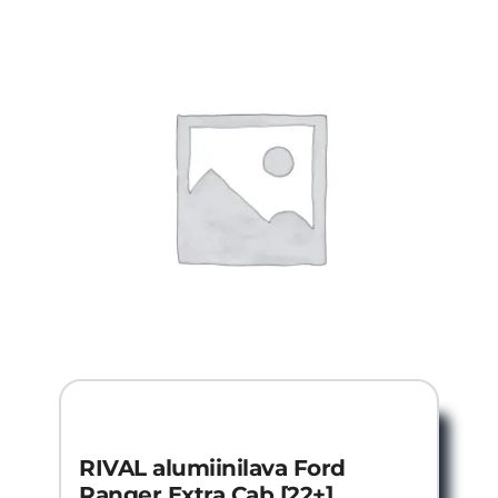
RIVAL alumiinilava Ford
Ranger Extra Cab [22+]