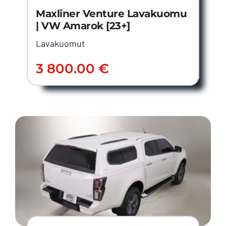
Maxliner Venture Lavakuomu
| VW Amarok [23+]
Lavakuomut
3 800.00
€