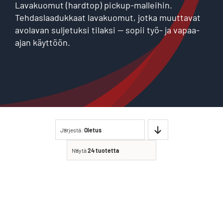
Lavakuomut (hardtop) pickup-malleihin.
Tehdaslaadukkaat lavakuomut, jotka muuttavat
avolavan suljetuksi tilaksi — sopii työ- ja vapaa-
ajan käyttöön.
Järjestä:
Oletus
Näytä
24 tuotetta