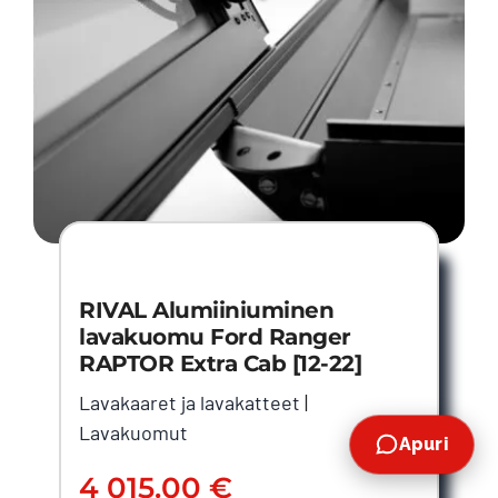
RIVAL Alumiiniuminen
lavakuomu Ford Ranger
RAPTOR Extra Cab [12-22]
Lavakaaret ja lavakatteet
|
Lavakuomut
Apuri
4 015.00
€