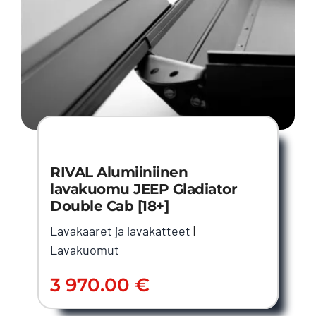
RIVAL Alumiiniinen
lavakuomu JEEP Gladiator
Double Cab [18+]
Lavakaaret ja lavakatteet
|
Lavakuomut
3 970.00
€