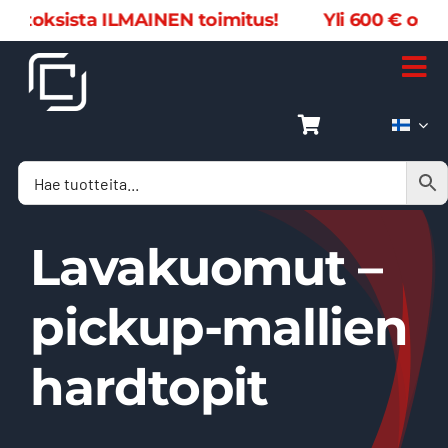
Skip
ista ILMAINEN toimitus! Yli 600 € ostoksista 
to
content
Tog
Nav
Kotisivu
Verkkokauppa
Lavakuomut –
Tuoteluettelot
pickup-mallien
Ota yhteyttä
hardtopit